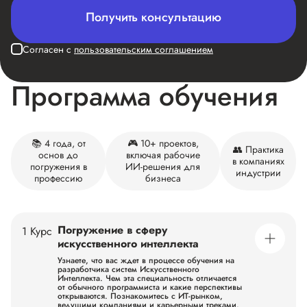
Получить консультацию
Согласен с
пользовательским соглашением
Программа обучения
📚 4 года, от
🎮 10+ проектов,
👥 Практика
основ до
включая рабочие
в компаниях
погружения в
ИИ-решения для
индустрии
профессию
бизнеса
Погружение в сферу
1 Курс
искусственного интеллекта
Узнаете, что вас ждет в процессе обучения на
разработчика систем Искусственного
Интеллекта. Чем эта специальность отличается
от обычного программиста и какие перспективы
открываются. Познакомитесь с ИТ-рынком,
ведущими компаниями и карьерными треками.