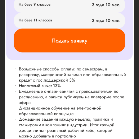
экзамен
На базе 9 классов
3 года 10 мес.
Освоите инструменты:
Python, Jupyter Notebook, VS Code /
PyCharm, Git/GitHub, pandas, NumPy, matplotlib, seaborn,
scikit-learn, TensorFlow, Keras, PyTorch, torchvision, timm,
transformers, datasets, OpenCV, Pillow, Albumentations,
На базе 11 классов
3 года 10 мес.
Ultralytics YOLO, AutoKeras, Optuna, MLflow / Weights &
Biases.
Учебная практика
Производственная практика
Чему научитесь:
Подать заявку
Выполнять производственные задачи по обучению моделей
ИИ, настройке и тестированию программных компонентов с
ИИ в условиях реального проекта.
Использовать инструменты командной разработки, системы
постановки задач, репозитории кода и средства фиксации
результатов работы.
Анализировать требования заказчика и предлагать рабочие
Возможные способы оплаты: по семестрам, в
решения в рамках своей зоны ответственности.
рассрочку, материнский капитал или образовательный
Выполните проект:
«Разработка программного модуля с ИИ»
кредит с гос.поддержкой 3%
по техническому заданию бизнес-заказчика.
Налоговый вычет 13%
Ежедневные онлайн-занятия с преподавателями по
расписанию, а записи публикуем на платформе после
эфира
Дистанционное обучение на электронной
образовательной площадке
Домашние задания каждую неделю, практики и
стажировки в компаниях индустрии. Итог каждой
дисциплины - реальный рабочий кейс, который
можно добавить в портфолио