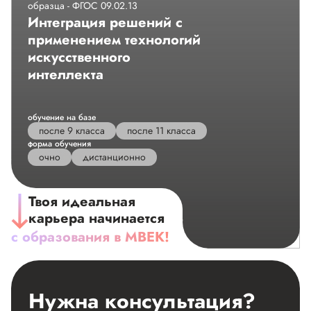
образца - ФГОС 09.02.13
Интеграция решений с
применением технологий
искусственного
интеллекта
обучение на базе
после 9 класса
после 11 класса
форма обучения
очно
дистанционно
Твоя идеальная
карьера начинается
с образования в МВЕК!
vk.ru/mveu_ru?w=wall-89292534_17504
Нужна
консультация?