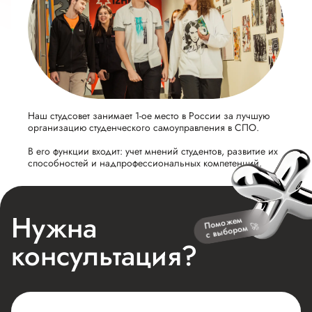
Наш студсовет занимает 1-ое место в России за лучшую
организацию студенческого самоуправления в СПО.
В его функции входит: учет мнений студентов, развитие их
способностей и надпрофессиональных компетенций.
Нужна
Поможем
с выбором 🚀
консультация?