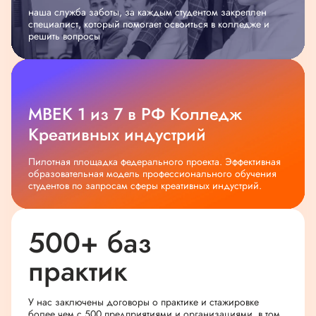
наша служба заботы, за каждым студентом закреплен
специалист, который помогает освоиться в колледже и
решить вопросы
МВЕК 1 из 7 в РФ Колледж
Креативных индустрий
Пилотная площадка федерального проекта. Эффективная
образовательная модель профессионального обучения
студентов по запросам сферы креативных индустрий.
500+ баз
практик
У нас заключены договоры о практике и стажировке
более чем с 500 предприятиями и организациями, в том