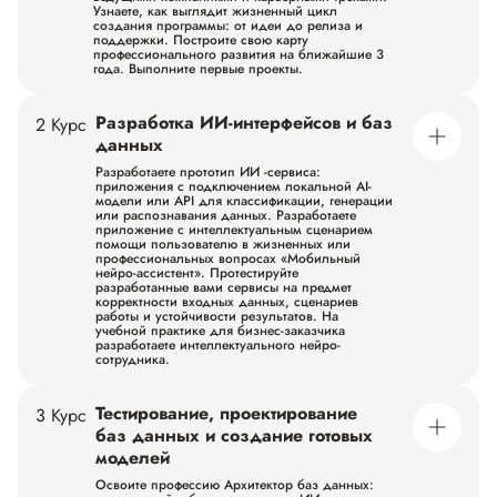
Узнаете, как выглядит жизненный цикл
создания программы: от идеи до релиза и
поддержки. Построите свою карту
профессионального развития на ближайшие 3
года. Выполните первые проекты.
Общеобразовательные дисциплины
Разработка ИИ-интерфейсов и баз
2 Курс
Пройдёте ускоренную программу 10-11 класса.
Введение в специальность: общие компетенции
данных
профессионала
Чему научитесь:
Разработаете прототип ИИ -сервиса:
Познакомитесь с ИИ-отраслью, узнаете, какие профессии
приложения с подключением локальной AI-
существуют в IT компаниях, квалификационные требования
модели или API для классификации, генерации
при поступлении на работу.
или распознавания данных. Разработаете
Научитесь описывать структуру ИТ-профессий, жизненный
приложение с интеллектуальным сценарием
цикл программного продукта и роль специалиста по
помощи пользователю в жизненных или
интеграции ИИ-решений в команде разработки.
профессиональных вопросах «Мобильный
Применять базовые цифровые инструменты работы:
нейро-ассистент». Протестируйте
офисные пакеты, облачные сервисы совместной работы,
разработанные вами сервисы на предмет
средства деловой коммуникации и планирования задач.
корректности входных данных, сценариев
Составлять простые профессиональные документы:
работы и устойчивости результатов. На
описание задачи, план работ, краткий отчет, презентацию
учебной практике для бизнес-заказчика
проекта и резюме начинающего специалиста.
разработаете интеллектуального нейро-
сотрудника.
Выполните мини-проект
«Моя профессиональная траектория
в ИТ и ИИ» с картой компетенций, ролей и индивидуальным
планом развития.
Общеобразовательные дисциплины
Тестирование, проектирование
3 Курс
Завершите ускоренную программу 10-11 класса.
Освоите инструменты:
Python (базовое знакомство),
Математический фундамент ИИ: элементы высшей
баз данных и создание готовых
Git/GitHub, Google Workspace / Microsoft Office, Notion,
математики, дискретная математика с элементами
моделей
Trello/Jira, Miro, Zoom/Teams, LLM ведущих компаний (Сбер,
математической логики, теория вероятностей и
Яндекс и др.), зарубежные LLM, локальные модели и API-
математическая статистика, численные методы
подключение,.
Освоите профессию Архитектор баз данных:
Узнаете язык, на котором «общаются» нейросети.