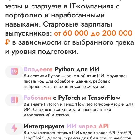
тесты и стартуете в IT-компаниях с
портфолио и наработанными
навыками. Стартовые зарплаты
выпускников:
от 60 000 до 200 000
₽
в зависимости от выбранного трека
и уровня подготовки.
Владеете
 Python для ИИ
Вы освоили Python — основной язык ИИ. Научились
писать код для обработки данных, работы с
нейросетями и создания умных модулей.
Работали
 с PyTorch и TensorFlow
Вы знаете PyTorch и TensorFlow, это топ-фреймворки для
ИИ. Создавали модели для распознавания
изображений и текстов.
Интегрируете 
ИИ через API
Вы подключаете готовые ИИ-модели через API (FastAPI,
LangChain). Делали сервисы для бизнеса: от чат-ботов