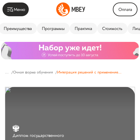
Меню
Оплата
Преимущества
Программы
Практика
Стоимость
Лиц
...
/
Очная форма обучения
/
Интеграция решений с применением технологий искусственного интеллекта
Диплом государственного