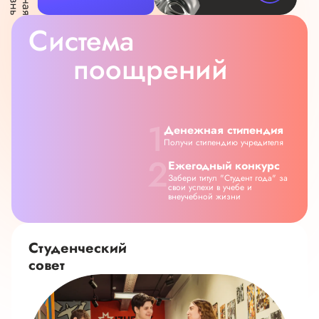
Система
поощрений
1
Денежная
стипендия
Получи стипендию учредителя
2
Ежегодный
конкурс
Забери титул "Студент года" за
свои успехи в учебе и
внеучебной жизни
Студенческий
совет