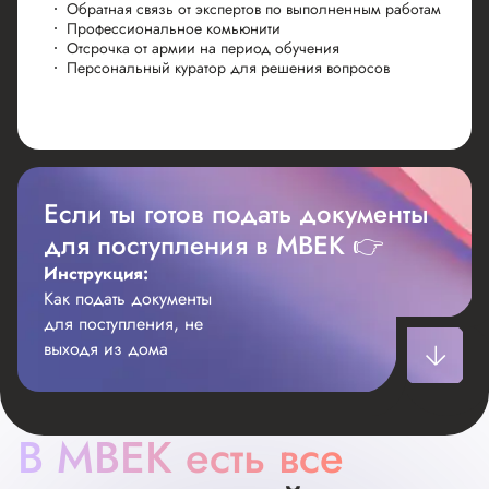
Обратная связь от экспертов по выполненным работам
Профессиональное комьюнити
Отсрочка от армии на период обучения
Персональный куратор для решения вопросов
Если ты готов подать документы
для поступления в МВЕК
👉
Инструкция:
Как подать документы
для поступления, не
выходя из дома
1
В МВЕК есть все
шаг
Подготовьте следующие документы,
сделайте их сканы или очень