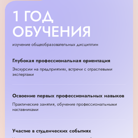
пути 🚀
pk@mveu.ru
1 ГОД
(срок ответа 2 рабочих дня)
vk.com/mveu_ru
ОБУЧЕНИЯ
(срок ответа 1 сутки)
t.me/mveupk
(срок ответа 1-2 дня)
изучение общеобразовательных дисциплин
Глубокая профессиональная ориентация
Экскурсии на предприятиях, встречи с отраслевыми
экспертами
Освоение первых профессиональных навыков
Практические занятия, обучение профессиональными
наставниками
Участие в студенческих событиях