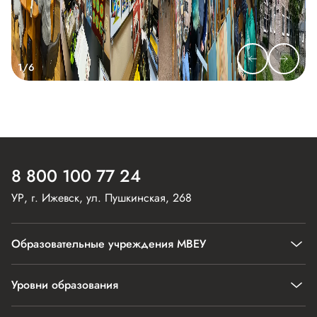
1/6
8 800 100 77 24
УР, г. Ижевск, ул. Пушкинская, 268
Образовательные учреждения МВЕУ
АНПОО «Международный Восточно-Европейский колледж»
Уровни образования
АНО ДПО «Международный Восточно-Европейский институт»
Лицензия и аккредитация
Сведения об образовательной организации