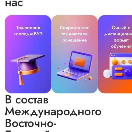
нас
Траектория
Современное
Очный и
колледж-ВУЗ
техническое
дистанцион
оснащение
формат
обучения
В состав
Международного
Восточно-