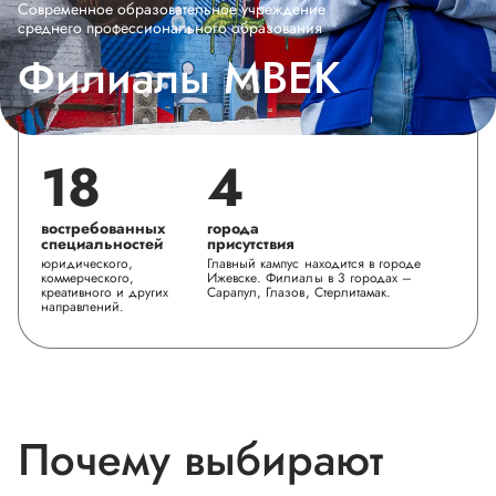
Современное образовательное учреждение
среднего профессионального образования
Филиалы МВЕК
18
4
востребованных
города
специальностей
присутствия
юридического,
Главный кампус находится в городе
коммерческого,
Ижевске. Филиалы в 3 городах –
креативного и других
Сарапул, Глазов, Стерлитамак.
направлений.
Почему выбирают