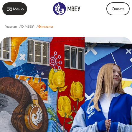
Меню
Оплата
Главная
/
О МВЕУ
/
Филиалы