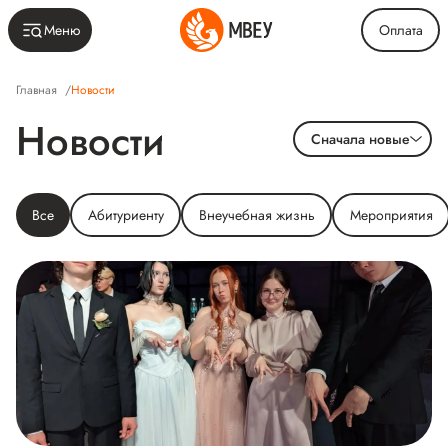
Меню
Оплата
Главная
/
Новости
Новости
Сначала новые
Все
Абитуриенту
Внеучебная жизнь
Мероприятия